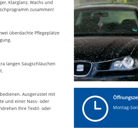
er, Klarglanz, Wachs und
s Waschprogramm zusammen!
zwei überdachte Pflegeplätze
ügung.
tra langen Saugschläuchen
t.
u bedienen. Ausgerüstet mit
}
Öffnungsze
te und einer Nass- oder
Montag-Son
drehen Ihre Textil- oder